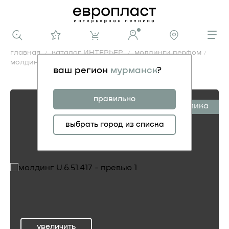
главная
каталог ИНТЕРЬЕР
молдинги перфом
молдинг U.6.51.417
ваш регион
мурманск
?
молдинг U.6.51.417
правильно
симплика
выбрать город из списка
увеличить