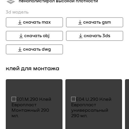
пенополистирол высокой плотности
3d модель
скачать max
скачать gsm
скачать obj
скачать 3ds
скачать dwg
клей для монтажа