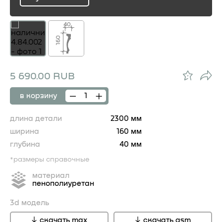
ru
40
160
5 690.00 RUB
в корзину
длина детали
2300 мм
ширина
160 мм
глубина
40 мм
*размеры справочные
материал
пенополиуретан
3d модель
скачать max
скачать gsm