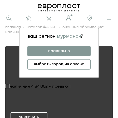
главная
каталог ФАСАД
оконные обрамления:
наличники
наличник 4.84.002
ваш регион
мурманск
?
наличник 4.84.002
правильно
выбрать город из списка
увеличить