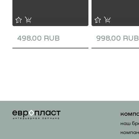
498.00 RUB
998.00 RUB
комп
наш бр
компан