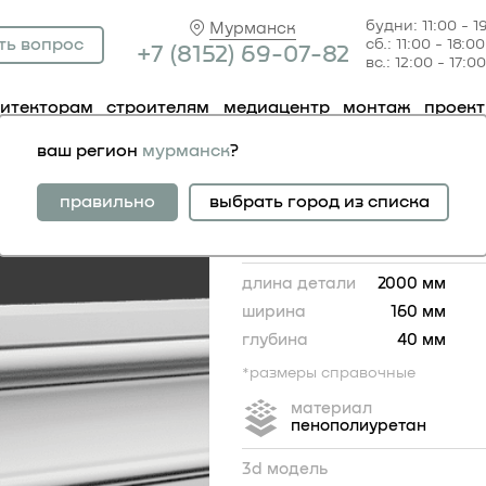
будни: 11:00 - 1
Мурманск
ть вопрос
сб.: 11:00 - 18:00
+7 (81
52) 69-07-82
вс.: 12:00 - 17:00
хитекторам
строителям
медиацентр
монтаж
проек
личники
наличник 4.84.052
ваш регион
мурманск
?
наличник 4.84.052
правильно
выбрать город из списка
длина детали
2000 мм
ширина
160 мм
глубина
40 мм
*размеры справочные
материал
пенополиуретан
3d модель