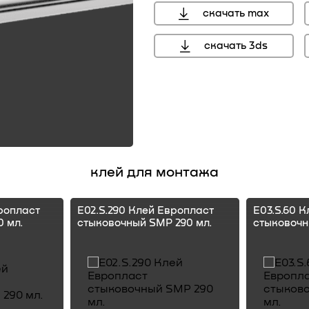
скачать max
скачать 3ds
клей для монтажа
ропласт
E02.S.290 Клей Европласт
E03.S.60 
 мл.
стыковочный SMP 290 мл.
стыковочн