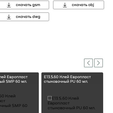
скачать gsm
скачать obj
скачать dwg
Next
Previous
Клей Европласт
E13.S.60 Клей Европласт
E1
ый SMP 60 мл.
стыковочный PU 60 мл.
ст