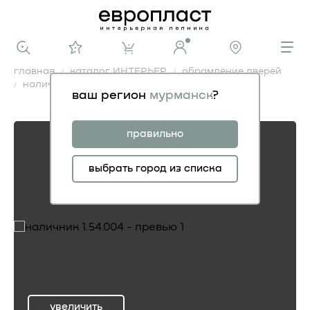
главная
каталог ИНТЕРЬЕР
обрамление дверей
наличник 1.54.004
ваш регион
мурманск
?
наличник 1.54.004
правильно
выбрать город из списка
увеличить