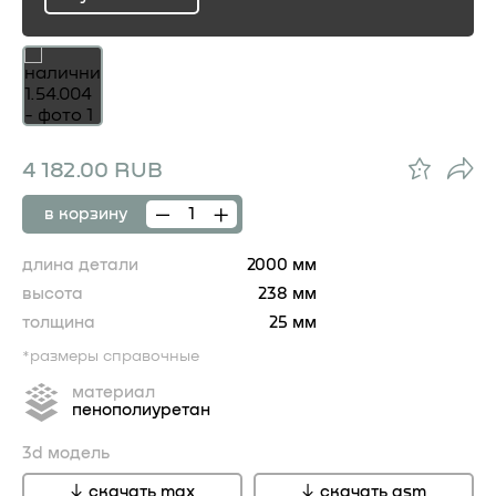
ru
4 182.00 RUB
в корзину
длина детали
2000 мм
высота
238 мм
толщина
25 мм
*размеры справочные
материал
пенополиуретан
3d модель
скачать max
скачать gsm