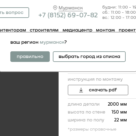
будни: 11:00 - 1
Мурманск
ть вопрос
сб.: 11:00 - 18:00
+7 (81
52) 69-07-82
вс.: 12:00 - 17:00
хитекторам
строителям
медиацентр
монтаж
проек
линтус 6.53.102
ваш регион
мурманск
?
плинтус 6.53.102
правильно
выбрать город из списка
инструкция по монтажу
скачать pdf
длина детали
2000 мм
высота по стене
150 мм
ширина по полу
22 мм
150
*размеры справочные