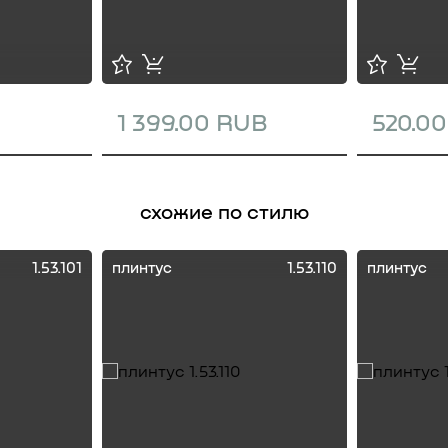
1 399.00 RUB
520.0
схожие по стилю
1.53.101
плинтус
1.53.110
плинтус