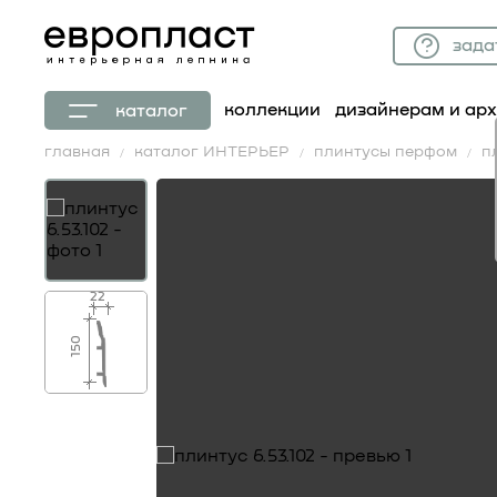
зада
коллекции
дизайнерам и ар
каталог
главная
каталог ИНТЕРЬЕР
плинтусы перфом
п
22
150