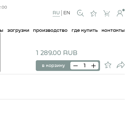
9:00
RU
EN
ты
загрузки
производство
где купить
контакты
1 289.00 RUB
22
в корзину