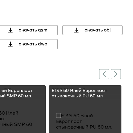
скачать gsm
скачать obj
скачать dwg
мм, справочный размер
Next
Previous
Клей Европласт
E13.S.60 Клей Европласт
E1
ый SMP 60 мл.
стыковочный PU 60 мл.
ст