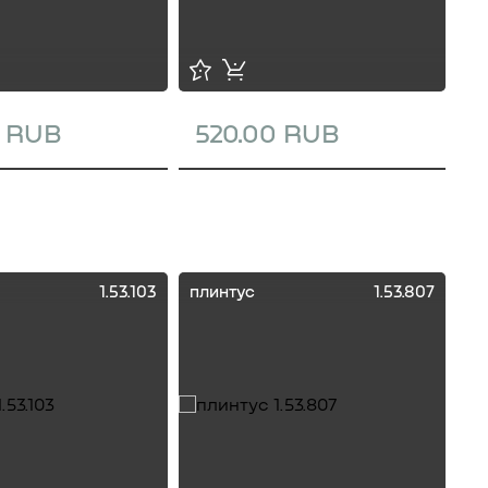
0 RUB
520.00 RUB
1
1.53.103
плинтус
1.53.807