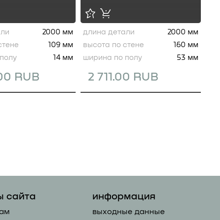
али
2000 мм
длина детали
2000 мм
стене
109 мм
высота по стене
160 мм
полу
14 мм
ширина по полу
53 мм
.00 RUB
2 711.00 RUB
ы сайта
информация
ам
выходные данные