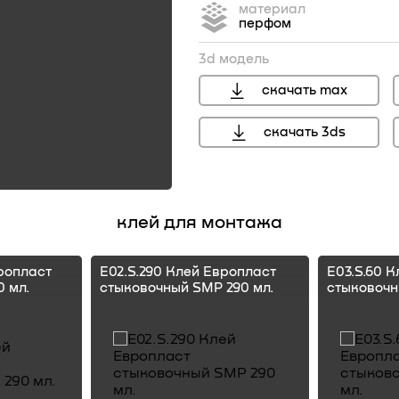
материал
перфом
3d модель
скачать max
скачать 3ds
клей для монтажа
ропласт
E02.S.290 Клей Европласт
E03.S.60 
 мл.
стыковочный SMP 290 мл.
стыковочн