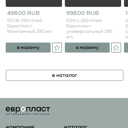
498.00 RUB
998.00 RUB
E01.M.290 Клей
E04.U.290 Клей
E
Европласт
Европласт
Монтажный 290 мл.
универсальный 290
мл.
м
в корзину
в корзину
в каталог
компания
каталог