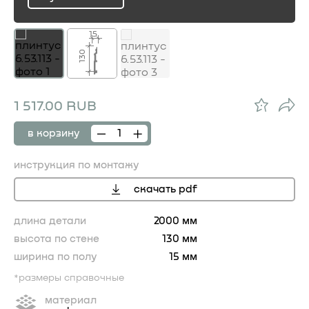
ru
15
130
1 517.00 RUB
в корзину
инструкция по монтажу
скачать pdf
длина детали
2000 мм
высота по стене
130 мм
ширина по полу
15 мм
*размеры справочные
материал