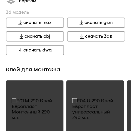
перфом
3d модель
скачать max
скачать gsm
скачать obj
скачать 3ds
скачать dwg
клей для монтажа