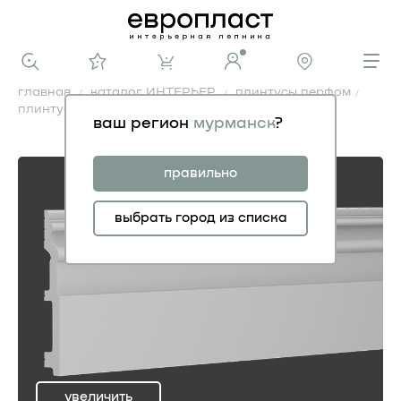
главная
каталог ИНТЕРЬЕР
плинтусы перфом
плинтус 6.53.113
ваш регион
мурманск
?
плинтус 6.53.113
правильно
выбрать город из списка
увеличить