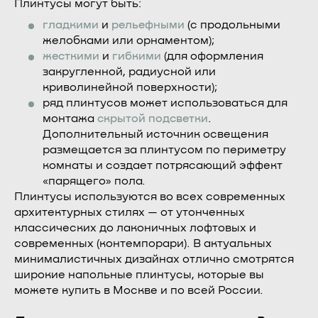
Плинтусы могут быть:
гладкими
и
рельефными
(с продольными
желобками или орнаментом);
жесткими
и
гибкими
(для оформления
закругленной, радиусной или
криволинейной поверхности);
ряд плинтусов может использоваться для
монтажа
скрытой подсветки
.
Дополнительный источник освещения
размещается за плинтусом по периметру
комнаты и создает потрясающий эффект
«парящего» пола.
Плинтусы используются во всех современных
архитектурных стилях — от утонченных
классических до лаконичных лофтовых и
современных (контемпорари). В актуальных
минималистичных дизайнах отлично смотрятся
широкие напольные плинтусы, которые вы
можете купить в Москве и по всей России.