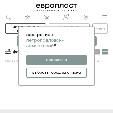
интерьерная
фасадная
клей
лепнина
лепнина
ваш регион
новая коллекция
коллекция
петропавловск-
МОДЕРНИСТИК
НОВОЕ АР-ДЕКО
камчатский
?
фильтры
категории
правильно
главная
каталог ИНТЕРЬЕР
плинтусы перфом
выбрать город из списка