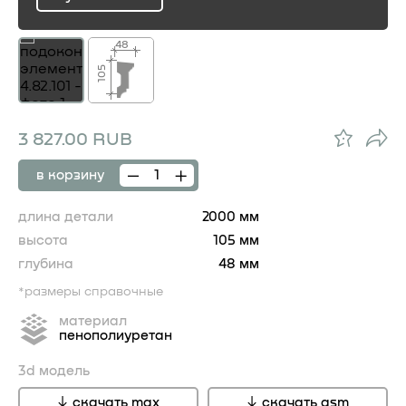
ru
48
105
3 827.00 RUB
в корзину
длина детали
2000 мм
высота
105 мм
глубина
48 мм
*размеры справочные
материал
пенополиуретан
3d модель
скачать max
скачать gsm