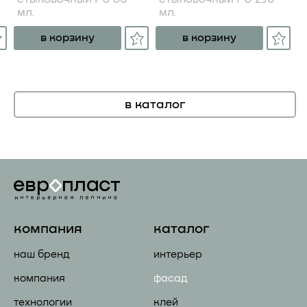
мл.
мл.
в корзину
в корзину
в каталог
компания
каталог
наш бренд
интерьер
компания
фасад
технологии
клей