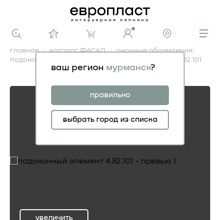
главная
каталог ФАСАД
оконные обрамления:
подоконные элементы
подоконный элемент 4.82.101
ваш регион
мурманск
?
подоконный элемент 4.82.101
правильно
выбрать город из списка
увеличить