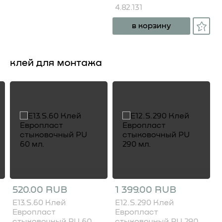
4.82.131
в корзину
клей для монтажа
520.00 RUB
1 399.00 RUB
E13.S.60 Клей
E12.S.290 Клей
Европласт
Европласт
стыковочный PU 60
стыковочный PU 290