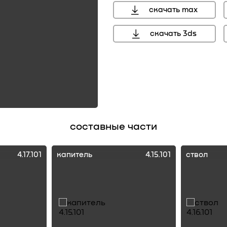
скачать max
скачать 3ds
составные части
4.17.101
капитель
4.15.101
ствол