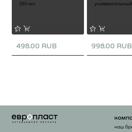
498.00 RUB
998.00 RUB
комп
наш бр