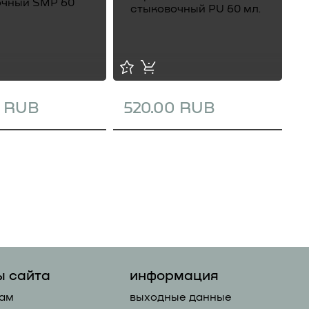
0 RUB
520.00 RUB
1
ы сайта
информация
ам
выходные данные