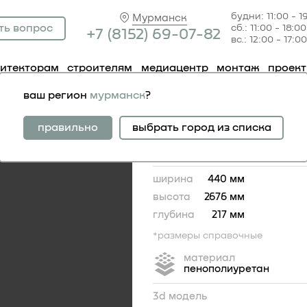
будни: 11:00 - 1
Мурманск
ть вопрос
сб.: 11:00 - 18:00
+7 (81
52) 69-07-82
вс.: 12:00 - 17:00
хитекторам
строителям
медиацентр
монтаж
проек
асадные
полуколонна
ваш регион
мурманск
?
полуколонна
правильно
выбрать город из списка
ширина
440 мм
высота
2676 мм
глубина
217 мм
*размеры справочные
материал
пенополиуретан
3d модель