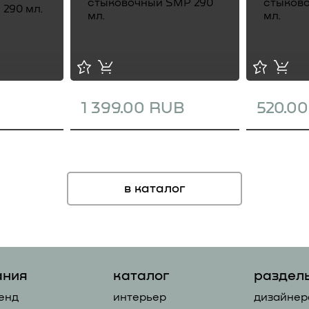
1 399.00 RUB
520.0
в каталог
ания
каталог
раздел
енд
интерьер
дизайнер