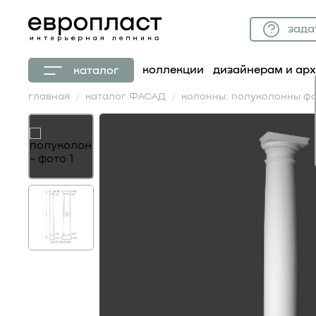
зада
коллекции
дизайнерам и ар
каталог
главная
каталог ФАСАД
колонны: полуколонны ф