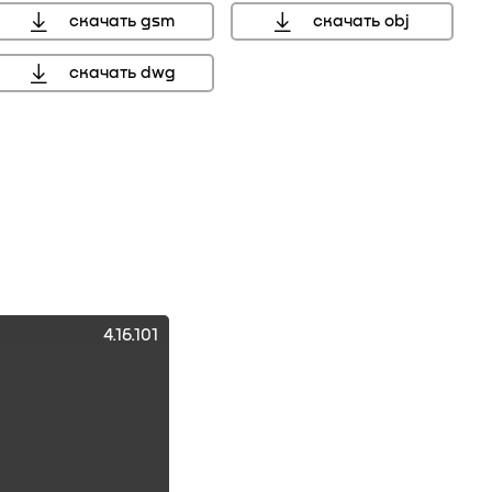
скачать gsm
скачать obj
скачать dwg
мм, справочный размер
4.16.101