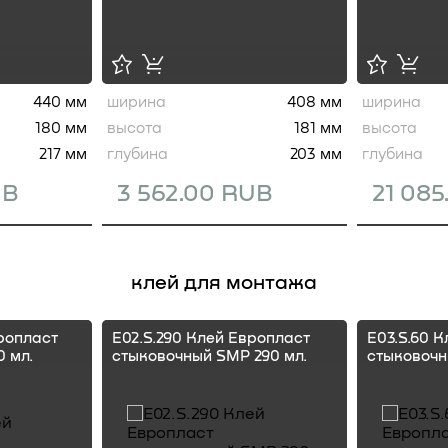
440 мм
ширина
408 мм
ширина
180 мм
высота
181 мм
высота
217 мм
глубина
203 мм
глубина
UB
3 562.00 RUB
21 08
клей для монтажа
ропласт
E02.S.290 Клей Европласт
E03.S.60 
 мл.
стыковочный SMP 290 мл.
стыковочн