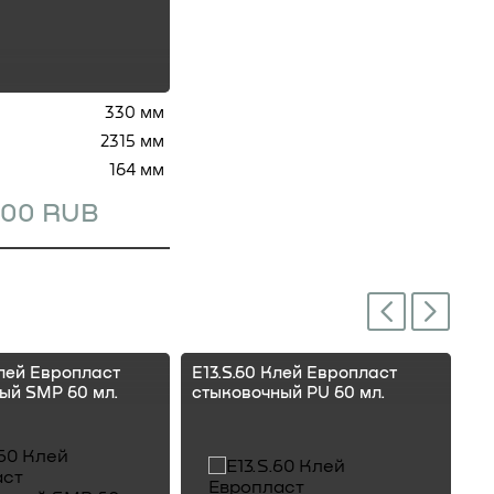
330 мм
2315 мм
164 мм
5.00 RUB
Next
Previous
Клей Европласт
E13.S.60 Клей Европласт
E1
ый SMP 60 мл.
стыковочный PU 60 мл.
ст