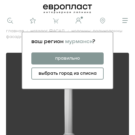
главная
каталог ФАСАД
колонны: полуколонны
фасадные
полуколонна
ваш регион
мурманск
?
полуколонна
правильно
выбрать город из списка