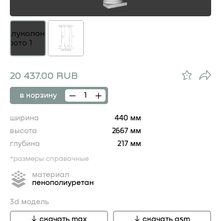
20 437.00 RUB
в корзину
ширина
440 мм
высота
2667 мм
глубина
217 мм
*размеры справочные
материал
пенополиуретан
3d модель
скачать max
скачать gsm