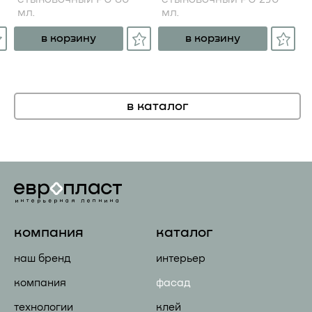
мл.
мл.
в корзину
в корзину
в каталог
компания
каталог
наш бренд
интерьер
компания
фасад
технологии
клей