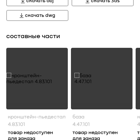
скачать obj
скачать 3ds
скачать dwg
составные части
кронштейн-пьедестал
база
4.83.101
4.47.101
4
товар недоступен
товар недоступен
для заказа
для заказа
д