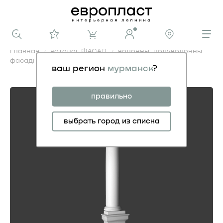
главная
каталог ФАСАД
колонны: полуколонны
фасадные
полуколонна
ваш регион
мурманск
?
полуколонна
правильно
выбрать город из списка