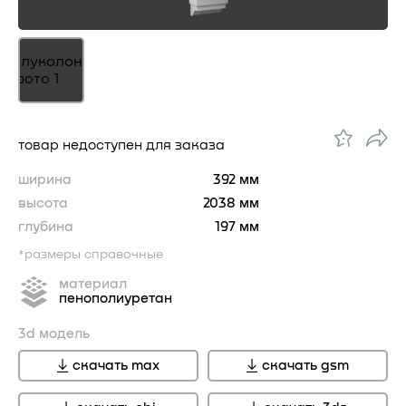
товар недоступен для заказа
ширина
392 мм
высота
2038 мм
глубина
197 мм
*размеры справочные
материал
пенополиуретан
3d модель
скачать max
скачать gsm