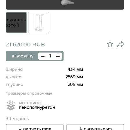
21 620.00 RUB
в корзину
ширина
434 мм
высота
2669 мм
глубина
205 мм
*размеры справочные
материал
пенополиуретан
3d модель
скачать max
скачать gsm