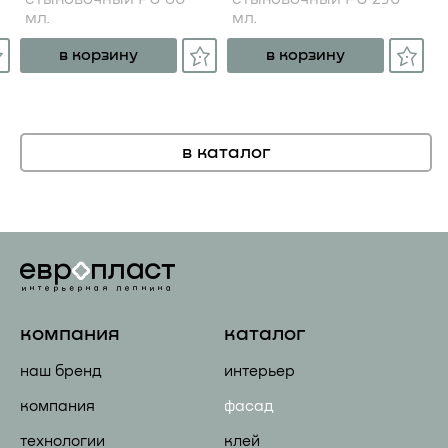
мл.
мл.
в корзину
в корзину
в каталог
компания
каталог
наш бренд
интерьер
компания
фасад
технологии
клей