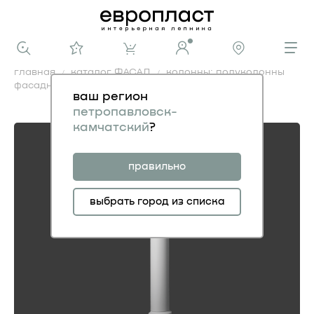
главная
каталог ФАСАД
колонны: полуколонны
фасадные
полуколонна
ваш регион
полуколонна
петропавловск-
камчатский
?
правильно
выбрать город из списка