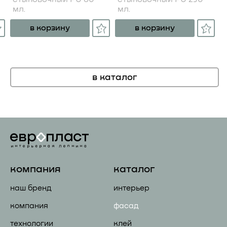
мл.
мл.
в корзину
в корзину
в каталог
компания
каталог
наш бренд
интерьер
компания
фасад
технологии
клей