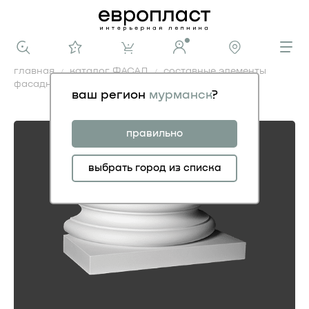
главная
каталог ФАСАД
составные элементы
фасадные
база 4.17.302
ваш регион
мурманск
?
база 4.17.302
правильно
выбрать город из списка