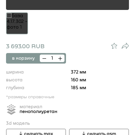
3 693.00 RUB
в корзину
ширина
372 мм
высота
160 мм
глубина
185 мм
*размеры справочные
материал
пенополиуретан
3d модель
скачать max
скачать gsm