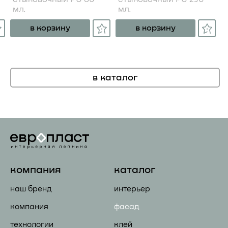
мл.
мл.
в корзину
в корзину
в каталог
компания
каталог
наш бренд
интерьер
компания
фасад
технологии
клей