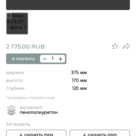
2 775.00 RUB
в корзину
ширина
375 мм
высота
170 мм
глубина
120 мм
*размеры справочные
материал
пенополиуретан
3d модель
скачать max
скачать gsm