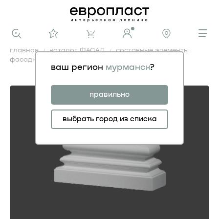
главная
каталог ФАСАД
составные элементы
фасадные
база 4.23.201
ваш регион
мурманск
?
база 4.23.201
правильно
выбрать город из списка