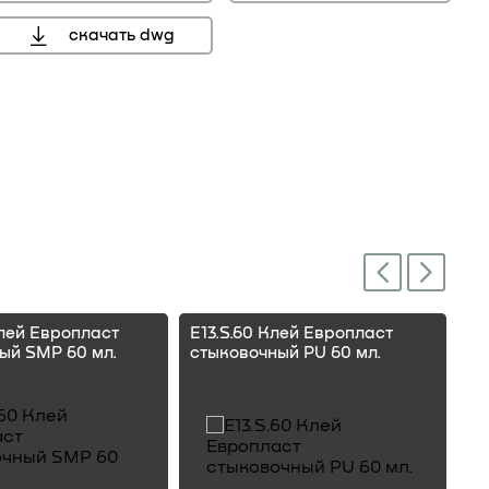
скачать dwg
Next
Previous
Клей Европласт
E13.S.60 Клей Европласт
E1
ый SMP 60 мл.
стыковочный PU 60 мл.
ст