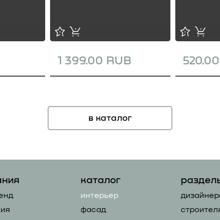
1 399.00 RUB
520.0
в каталог
ания
каталог
раздел
енд
интерьер
дизайнер
ия
фасад
строител