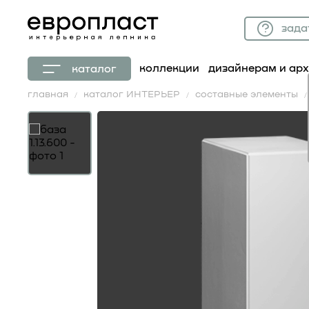
зада
коллекции
дизайнерам и ар
каталог
главная
каталог ИНТЕРЬЕР
составные элементы