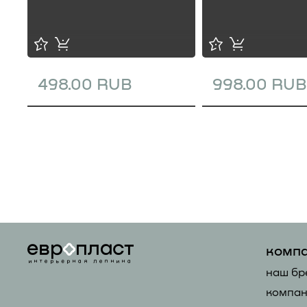
498.00 RUB
998.00 RUB
комп
наш бр
компан