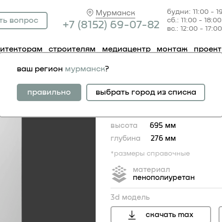
будни: 11:00 - 1
Мурманск
ть вопрос
сб.: 11:00 - 18:00
+7 (81
52) 69-07-82
вс.: 12:00 - 17:00
хитекторам
строителям
медиацентр
монтаж
проек
база 1.13.600
ваш регион
мурманск
?
база 1.13.600
правильно
выбрать город из списка
ширина
276 мм
высота
695 мм
глубина
276 мм
*размеры справочные
материал
пенополиуретан
3d модель
скачать max