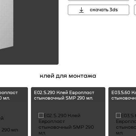
скачать 3ds
клей для монтажа
ропласт
E02.S.290 Клей Европласт
E03.S.60 
 мл.
стыковочный SMP 290 мл.
стыковочн