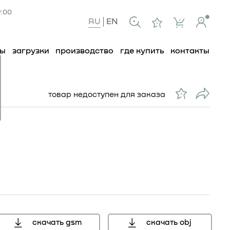
9:00
RU
EN
ты
загрузки
производство
где купить
контакты
товар недоступен для заказа
скачать gsm
скачать obj