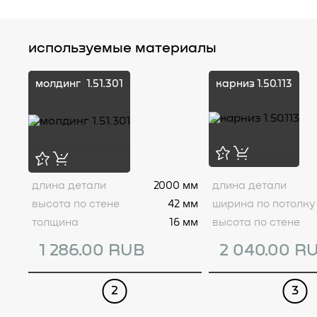
используемые материалы
молдинг
1.51.301
карниз
1.50.113
длина детали
2000 мм
длина детали
высота по стене
42 мм
ширина по потолку
толщина
16 мм
высота по стене
1 286.00 RUB
2 040.00 R
2
3