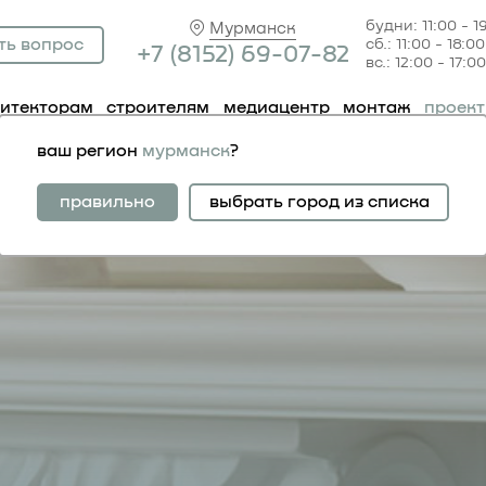
будни: 11:00 - 1
Мурманск
ть вопрос
сб.: 11:00 - 18:00
+7 (81
52) 69-07-82
вс.: 12:00 - 17:00
хитекторам
строителям
медиацентр
монтаж
проек
ваш регион
мурманск
?
ра с использованием
правильно
выбрать город из списка