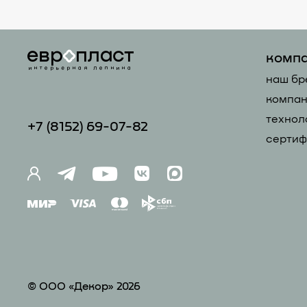
комп
наш бр
компан
технол
+7 (81
52) 69-07-82
сертиф
© ООО «Декор» 2026