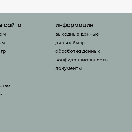
ы сайта
информация
ам
выходные данные
ям
дисклеймер
тр
обработка данных
конфиденциальность
документы
ство
ь