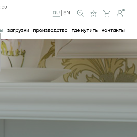
9:00
RU
EN
ты
загрузки
производство
где купить
контакты