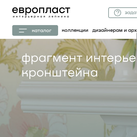
зада
коллекции
дизайнерам и ар
каталог
фрагмент интерье
кронштейна