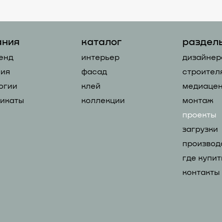
ания
каталог
раздел
енд
интерьер
дизайнер
ия
фасад
строител
огии
клей
медиацен
икаты
коллекции
монтаж
проекты
загрузки
производ
где купит
контакты