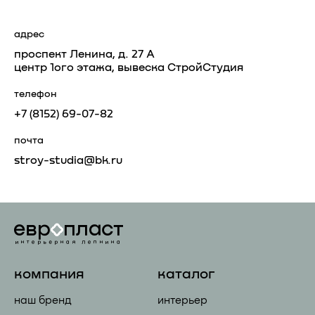
адрес
проспект Ленина, д. 27 А
центр 1ого этажа, вывеска СтройСтудия
телефон
+7 (81
52) 69-07-82
почта
stroy-studia@bk.ru
компания
каталог
наш бренд
интерьер