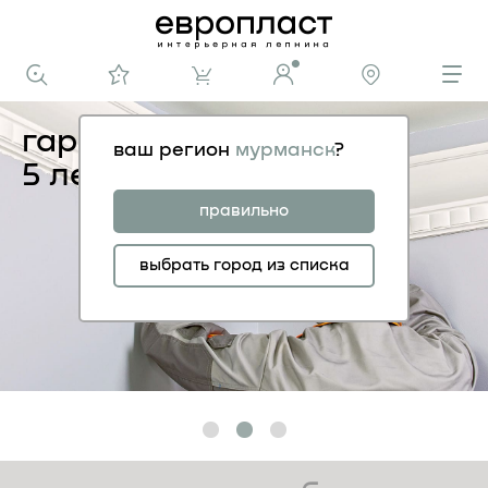
гарантия
ваш регион
мурманск
?
5 лет
правильно
выбрать город из списка
1
2
3