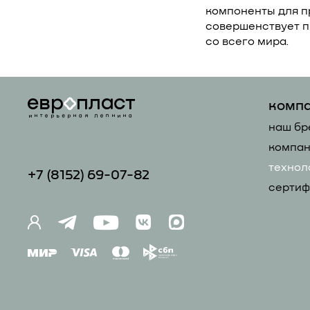
компоненты для п
совершенствует п
со всего мира.
комп
наш бр
компан
технол
+7 (81
52) 69-07-82
сертиф