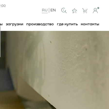
9:00
RU
EN
ты
загрузки
производство
где купить
контакты