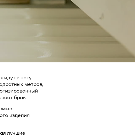
 идут в ногу
адратных метров,
ботизированный
ючает брак.
аемые
вого изделия
рая лучшие