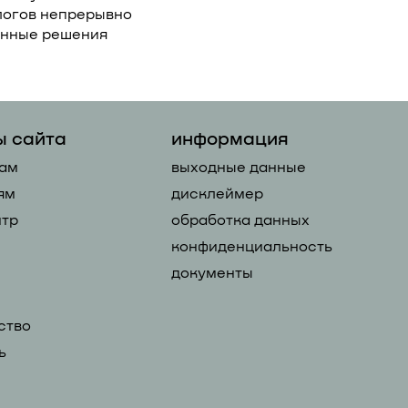
логов непрерывно
онные решения
ы сайта
информация
ам
выходные данные
ям
дисклеймер
тр
обработка данных
конфиденциальность
документы
ство
ь