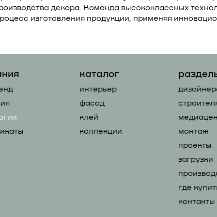
роизводства декора. Команда высококлассных техно
роцесс изготовления продукции, применяя инноваци
ания
каталог
раздел
енд
интерьер
дизайнер
ия
фасад
строител
огии
клей
медиацен
икаты
коллекции
монтаж
проекты
загрузки
производ
где купит
контакты