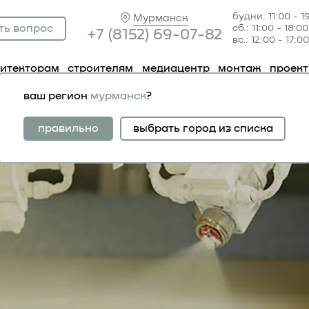
будни: 11:00 - 1
Мурманск
ть вопрос
сб.: 11:00 - 18:00
+7 (81
52) 69-07-82
вс.: 12:00 - 17:00
хитекторам
строителям
медиацентр
монтаж
проек
ваш регион
мурманск
?
правильно
выбрать город из списка