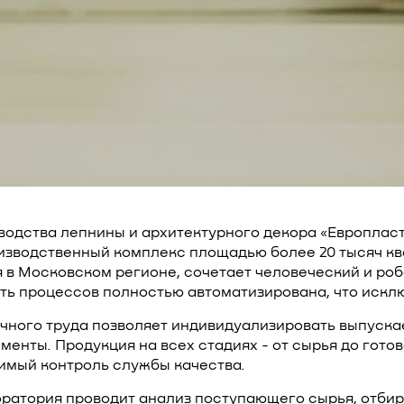
водства лепнины и архитектурного декора «Европласт»
изводственный комплекс площадью более 20 тысяч кв
в Московском регионе, сочетает человеческий и ро
сть процессов полностью автоматизирована, что искл
чного труда позволяет индивидуализировать выпуск
енты. Продукция на всех стадиях - от сырья до гото
имый контроль службы качества.
ратория проводит анализ поступающего сырья, отби