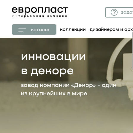
зада
коллекции
дизайнерам и ар
каталог
инновации
в декоре
завод компании
«Декор»
- один
из крупнейших в мире.