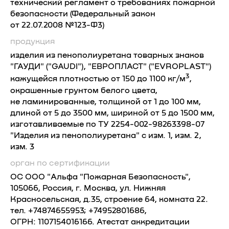
технический регламент о требованиях пожарной
безопасности (Федеральный закон
от 22.07.2008 №123-Ф3)
продукция
изделия из пенополиуретана товарных знаков
"ГАУДИ" ("GAUDI"), "ЕВРОПЛАСТ" ("EVROPLAST")
3
кажущейся плотностью от 150 до 1100 кг/м
,
окрашенные грунтом белого цвета,
не ламинированные, толщиной от 1 до 100 мм,
длиной от 5 до 3500 мм, шириной от 5 до 1500 мм,
изготавливаемые по ТУ 2254-002-98263398-07
"Изделия из пенополиуретана" с изм. 1, изм. 2,
изм. 3
орган по сертификации
OC OOO "Альфа "Пожарная Безопасность",
105066, Россия, г. Москва, ул. Нижняя
Красносельская, д.35, строение 64, комната 22.
тел. +74874655953; +74952801686,
ОГРН: 1107154016166. Атестат аккредитации