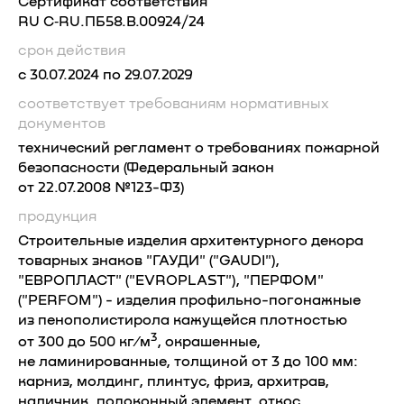
Сертификат соответствия
RU C‑RU.ПБ58.В.00924/24
срок действия
с 30.07.2024 по 29.07.2029
соответствует требованиям
нормативных
документов
технический регламент о требованиях пожарной
безопасности (Федеральный закон
от 22.07.2008 №123-Ф3)
продукция
Строительные изделия архитектурного декора
товарных знаков "ГАУДИ" ("GAUDI"),
"ЕВРОПЛАСТ" ("EVROPLAST"), "ПЕРФОМ"
("PERFOM") - изделия профильно-погонажные
из пенополистирола кажущейся плотностью
3
от 300 до 500 кг⁄м
, окрашенные,
не ламинированные, толщиной от 3 до 100 мм:
карниз, молдинг, плинтус, фриз, архитрав,
наличник, подоконный элемент, откос,