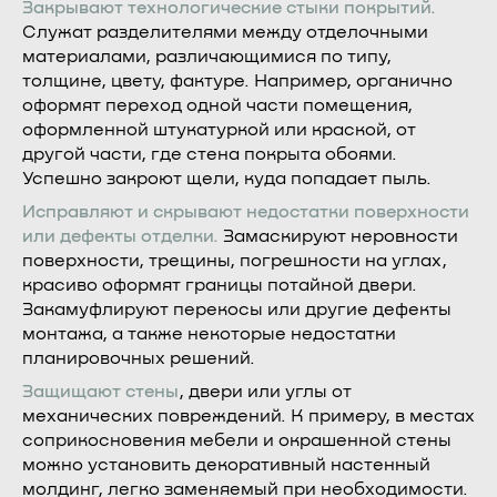
Закрывают технологические стыки покрытий.
Служат разделителями между отделочными
материалами, различающимися по типу,
толщине, цвету, фактуре. Например, органично
оформят переход одной части помещения,
оформленной штукатуркой или краской, от
другой части, где стена покрыта обоями.
Успешно закроют щели, куда попадает пыль.
Исправляют и скрывают недостатки поверхности
или дефекты отделки.
Замаскируют неровности
поверхности, трещины, погрешности на углах,
красиво оформят границы потайной двери.
Закамуфлируют перекосы или другие дефекты
монтажа, а также некоторые недостатки
планировочных решений.
Защищают стены
, двери или углы от
механических повреждений. К примеру, в местах
соприкосновения мебели и окрашенной стены
можно установить декоративный настенный
молдинг, легко заменяемый при необходимости.