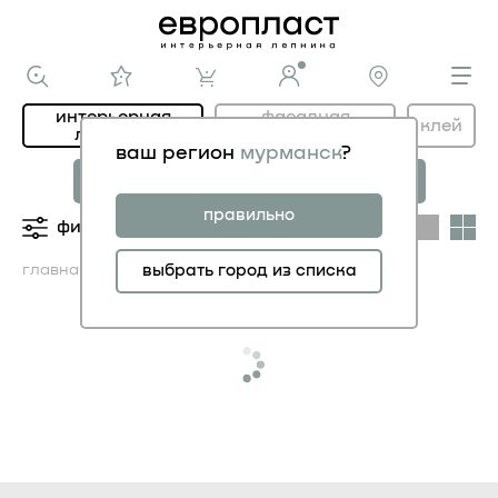
интерьерная
фасадная
клей
лепнина
лепнина
ваш регион
мурманск
?
новая коллекция
коллекция
МОДЕРНИСТИК
НОВОЕ АР-ДЕКО
правильно
фильтры
категории
главная
каталог ИНТЕРЬЕР
выбрать город из списка
молдинги