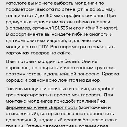
каталоге вы можете выбрать молдинги по
параметрам: высота по стене (от 19 до 350 мм),
толщина (от 7 до 160 мм), профиль сечения. При
радиусных задачах имеются гибкие аналоги
(например,
артикул 1.51.323
и его
гибкий аналог
).
В ассортименте вы найдете гибкие аналоги и
для композитных изделий, и для жестких
молдингов из ППУ. Все параметры отражены в
карточках товаров на сайте.
Цвет готовых молдингов белый. Они не
окрашены, но покрыты качественным грунтом,
поэтому готовы к дальнейшей покраске. Краска
хорошо и равномерно ложится на декор.
Так как молдинги прочные и легкие, их удобно
транспортировать и просто монтировать. Для
монтажа молдингов понадобится
линейка
фирменных клеев «Европласт»
(монтажный и
стыковочный), которые позволяют обеспечить
долговечный, надежный крепеж без дефектов и
трещин. Отличная геометрия и ровный срез