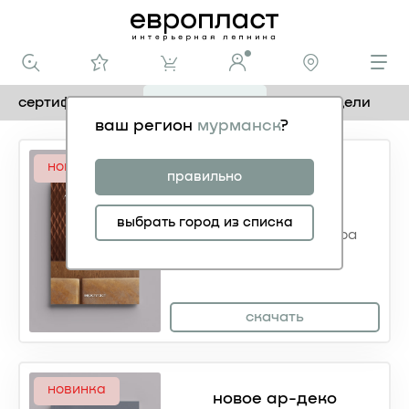
сертификаты
каталоги
3d модели
ваш регион
мурманск
?
новинка
модернистик
правильно
выбрать город из списка
европласт
от виктора
дембовского
скачать
новинка
новое ар-деко