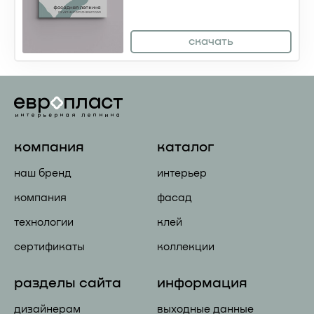
скачать
компания
каталог
наш бренд
интерьер
компания
фасад
технологии
клей
сертификаты
коллекции
разделы сайта
информация
дизайнерам
выходные данные