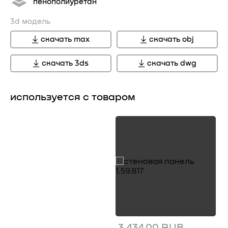
пенополиуретан
3d модель
скачать max
скачать obj
скачать 3ds
скачать dwg
используется с товаром
3 434.00 RUB