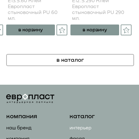
E13.S.60 Клей
E12.S.290 Клей
Европласт
Европласт
стыковочный PU 60
стыковочный PU 290
мл.
мл.
в корзину
в корзину
в каталог
компания
каталог
наш бренд
интерьер
компания
фасад