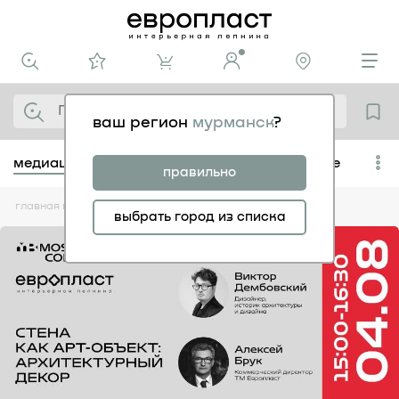
ваш регион
мурманск
?
медиацентр
популярное
сохраненное
правильно
главная
медиацентр
выбрать город из списка