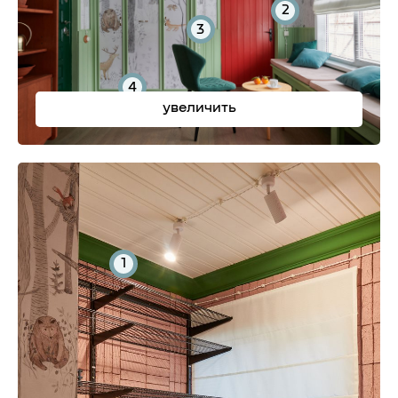
2
3
4
увеличить
1