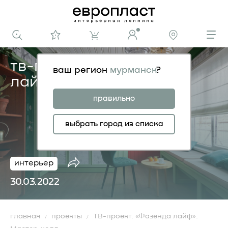
тв-проект. «фазенда
ваш регион
мурманск
?
лайф». мастер-холл
правильно
выбрать город из списка
интерьер
30.03.2022
главная
проекты
ТВ-проект. «Фазенда лайф».