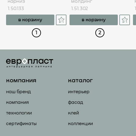
карниз
молдинг
1.50.133
1.51.302
в корзину
в корзину
1
2
компания
каталог
наш бренд
интерьер
компания
фасад
технологии
клей
сертификаты
коллекции