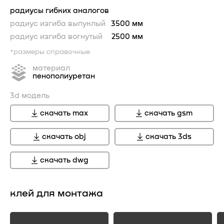
радиусы гибких аналогов
радиус изгиба выпуклый
3500 мм
радиус изгиба вогнутый
2500 мм
*размеры справочные
материал
пенополиуретан
3d модель
скачать max
скачать gsm
скачать obj
скачать 3ds
скачать dwg
клей для монтажа