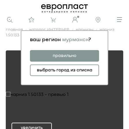
главная
каталог ИНТЕРЬЕР
карнизы
карниз
1.50.133
ваш регион
мурманск
?
карниз 1.50.133
правильно
выбрать город из списка
увеличить