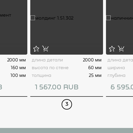
2000 мм
длина детали
2000 мм
длина дет
160 мм
высота по стене
60 мм
ширина
100 мм
толщина
25 мм
глубина
B
1 567.00 RUB
6 595
3