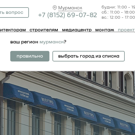
будни: 11:00 - 1
Мурманск
ть вопрос
сб.: 11:00 - 18:00
+7 (81
52) 69-07-82
вс.: 12:00 - 17:00
хитекторам
строителям
медиацентр
монтаж
проек
ваш регион
мурманск
?
тра «цветной бульвар
правильно
выбрать город из списка