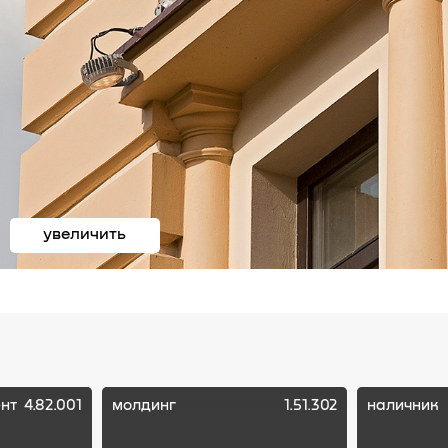
увеличить
нт
4.82.001
молдинг
1.51.302
наличник