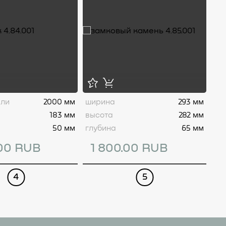
али
2000 мм
ширина
293 мм
ши
183 мм
высота
282 мм
вы
50 мм
глубина
65 мм
то
.00 RUB
1 800.00 RUB
5
4
5