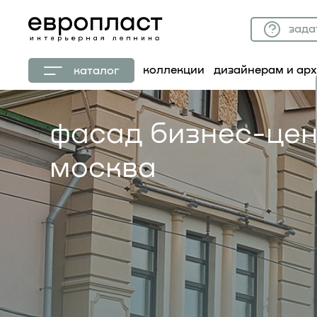
зада
коллекции
дизайнерам и ар
каталог
фасад бизнес-цен
москва