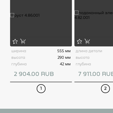
ширина
555 мм
длина детали
высота
290 мм
высота
глубина
42 мм
глубина
2 904.00 RUB
7 911.00 RU
1
2