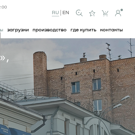
9:00
RU
EN
ты
загрузки
производство
где купить
контакты
»,