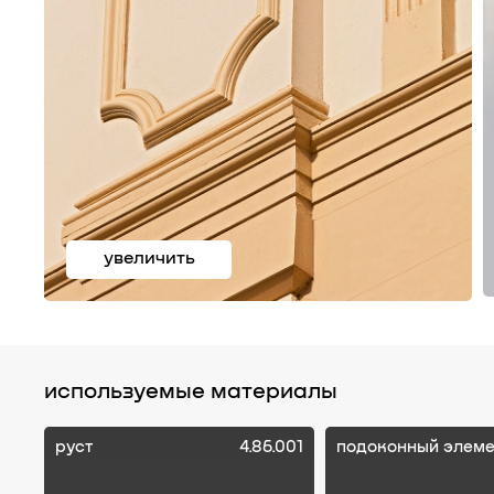
увеличить
используемые материалы
руст
4.86.001
подоконный элеме