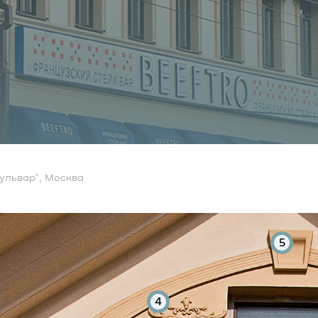
ульвар", Москва
5
4