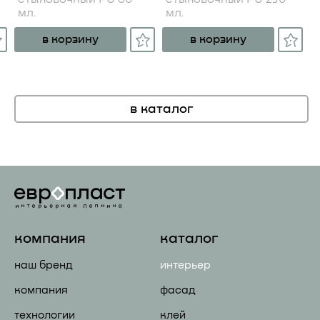
мл.
мл.
в корзину
в корзину
в каталог
компания
каталог
наш бренд
интерьер
компания
фасад
технологии
клей