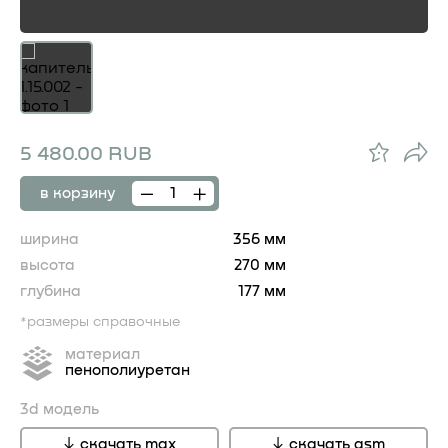
5 480.00 RUB
в корзину
ширина
356 мм
высота
270 мм
глубина
177 мм
*размеры справочные
материал
пенополиуретан
3d модель
скачать max
скачать gsm