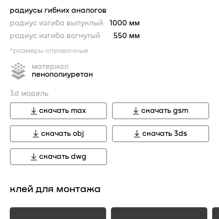
радиусы гибких аналогов
радиус изгиба выпуклый
1000 мм
радиус изгиба вогнутый
550 мм
*размеры справочные
материал
пенополиуретан
3d модель
скачать max
скачать gsm
скачать obj
скачать 3ds
скачать dwg
клей для монтажа