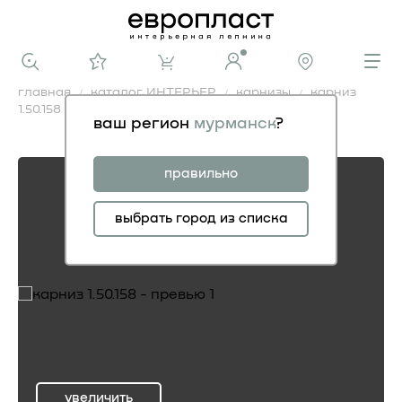
главная
каталог ИНТЕРЬЕР
карнизы
карниз
1.50.158
ваш регион
мурманск
?
карниз 1.50.158
правильно
выбрать город из списка
увеличить