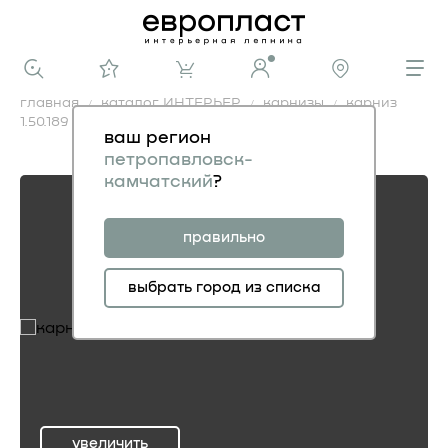
главная
каталог ИНТЕРЬЕР
карнизы
карниз
1.50.189
ваш регион
карниз 1.50.189
петропавловск-
камчатский
?
правильно
выбрать город из списка
увеличить