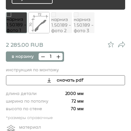
ru
72
70
2 285.00 RUB
в корзину
инструкция по монтажу
скачать pdf
длина детали
2000 мм
ширина по потолку
72 мм
высота по стене
70 мм
*размеры справочные
материал