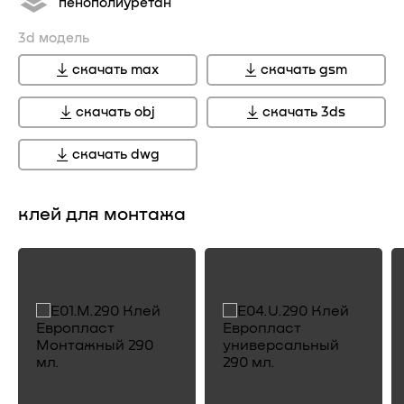
пенополиуретан
3d модель
скачать max
скачать gsm
скачать obj
скачать 3ds
скачать dwg
клей для монтажа