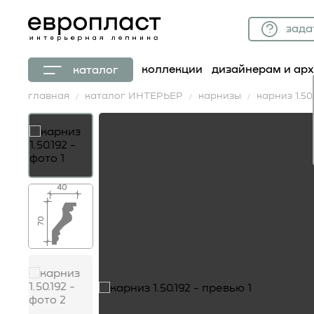
зада
коллекции
дизайнерам и ар
каталог
главная
каталог ИНТЕРЬЕР
карнизы
карниз 1.50.
40
70