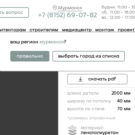
будни: 11:00 - 1
Мурманск
ть вопрос
сб.: 11:00 - 18:00
+7 (81
52) 69-07-82
вс.: 12:00 - 17:00
хитекторам
строителям
медиацентр
монтаж
проек
192
ваш регион
мурманск
?
карниз 1.50.192
правильно
выбрать город из списка
инструкция по монтажу
скачать pdf
длина детали
2000 мм
ширина по потолку
40 мм
высота по стене
70 мм
*размеры справочные
70
материал
пенополиуретан