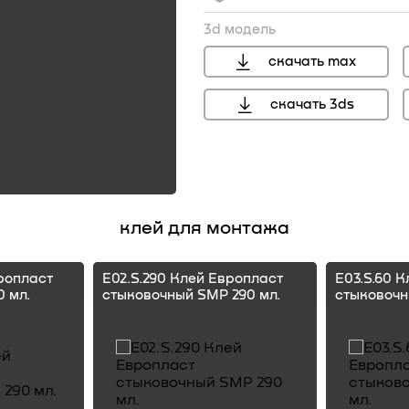
3d модель
скачать max
скачать 3ds
клей для монтажа
ропласт
E02.S.290 Клей Европласт
E03.S.60 
 мл.
стыковочный SMP 290 мл.
стыковочн