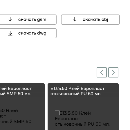
скачать gsm
скачать obj
скачать dwg
мм, справочный размер
Next
Previous
Клей Европласт
E13.S.60 Клей Европласт
E1
ый SMP 60 мл.
стыковочный PU 60 мл.
ст