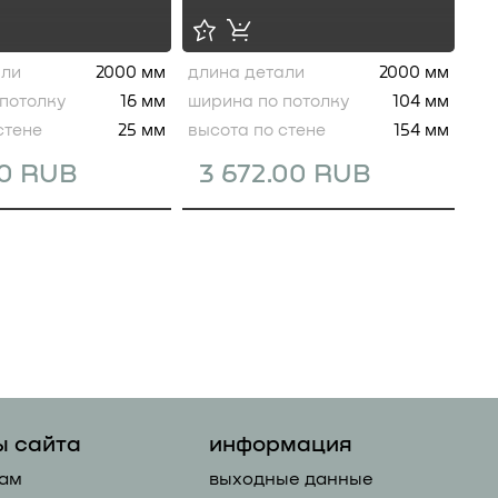
али
2000 мм
длина детали
2000 мм
потолку
16 мм
ширина по потолку
104 мм
стене
25 мм
высота по стене
154 мм
00 RUB
3 672.00 RUB
ы сайта
информация
ам
выходные данные