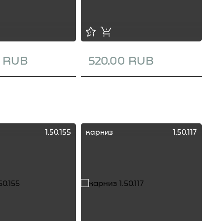
0 RUB
520.00 RUB
1
1.50.155
карниз
1.50.117