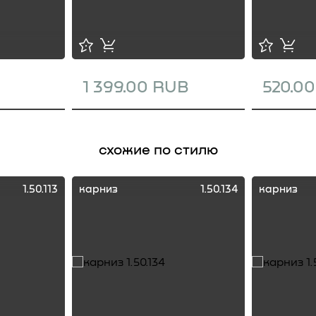
1 399.00 RUB
520.0
схожие по стилю
1.50.113
карниз
1.50.134
карниз