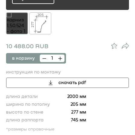
ru
205
277
10 488.00 RUB
в корзину
инструкция по монтажу
скачать pdf
длина детали
2000 мм
ширина по потолку
205 мм
высота по стене
277 мм
длина раппорта
745 мм
*размеры справочные