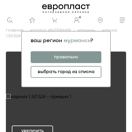
главная
каталог ИНТЕРЬЕР
карнизы
карниз
1.50.524
ваш регион
мурманск
?
карниз 1.50.524
правильно
выбрать город из списка
увеличить