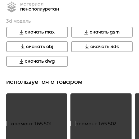
материал
пенополиуретан
3d модель
скачать max
скачать gsm
скачать obj
скачать 3ds
скачать dwg
используется с товаром