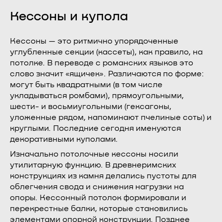
Кессоны и купола
Кессоны — это ритмично упорядоченные
углубленные секции (кассеты), как правило, на
потолке. В переводе с романских языков это
слово значит «ящичек». Различаются по форме:
могут быть квадратными (в том числе
укладываться ромбами), прямоугольными,
шести- и восьмиугольными (гексагоны,
уложенные рядом, напоминают пчелиные соты) и
круглыми. Последние сегодня именуются
декоративными куполами.
Изначально потолочные кессоны носили
утилитарную функцию. В древнеримских
конструкциях из камня делались пустоты для
облегчения свода и снижения нагрузки на
опоры. Кессонный потолок формировали и
перекрестные балки, которые становились
элементами опорной конструкции. Позднее