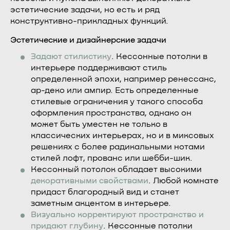
эстетические задачи, но есть и ряд
конструктивно-прикладных функций.
Эстетические и дизайнерские задачи
Задают стилистику
. Кессонные потолки в
интерьере поддерживают стиль
определенной эпохи, например ренессанс,
ар-деко или ампир. Есть определенные
стилевые ограничения у такого способа
оформления пространства, однако он
может быть уместен не только в
классических интерьерах, но и в миксовых
решениях с более радикальными нотами
стилей лофт, прованс или шебби-шик.
Кессонный потолок обладает высокими
декоративными
свойствами
. Любой комнате
придаст благородный вид и станет
заметным акцентом в интерьере.
Визуально корректируют пространство и
придают глубину
. Кессонные потолки