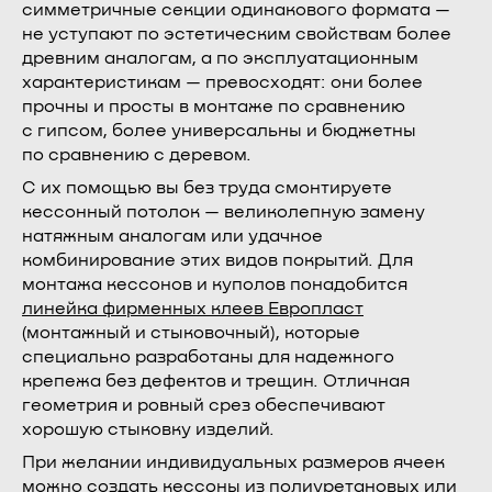
симметричные секции одинакового формата —
не уступают по эстетическим свойствам более
древним аналогам, а по эксплуатационным
характеристикам — превосходят: они более
прочны и просты в монтаже по сравнению
с гипсом, более универсальны и бюджетны
по сравнению с деревом.
С их помощью вы без труда смонтируете
кессонный потолок — великолепную замену
натяжным аналогам или удачное
комбинирование этих видов покрытий. Для
монтажа кессонов и куполов понадобится
линейка фирменных клеев Европласт
(монтажный и стыковочный), которые
специально разработаны для надежного
крепежа без дефектов и трещин. Отличная
геометрия и ровный срез обеспечивают
хорошую стыковку изделий.
При желании индивидуальных размеров ячеек
можно создать кессоны из полиуретановых или