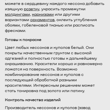
можете в сердцевину каждого кессона добавить
изящную
розетку
, украсить промежутки
молдингами
,
карнизами
или другими
вариантами
орнаментов
, оклеить углубления
обоями, гобеленовой тканью или расписать
фресками.
Готовы к покраске
Цвет любых кессонов и куполов белый. Они
покрыты качественным грунтом с высокой
адгезией и полностью готовы к дальнейшему
окрашиванию. Красители хорошо и равномерно
ложатся на поверхность. Возможно
комбинирование кессонов и куполов с
последующей обработкой разными
красителями. Интересным решением может
стать тонировка под золото или патину.
Контроль качества изделий
Производитель кессонов и куполов (завод