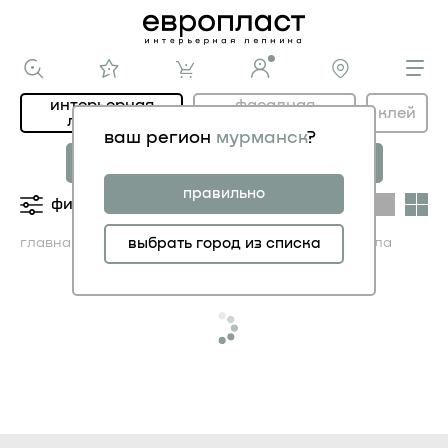
интерьерная
фасадная
клей
лепнина
лепнина
ваш регион
мурманск
?
новая коллекция
коллекция
МОДЕРНИСТИК
НОВОЕ АР-ДЕКО
правильно
фильтры
категории
главная
каталог ИНТЕРЬЕР
выбрать город из списка
кессоны и купола