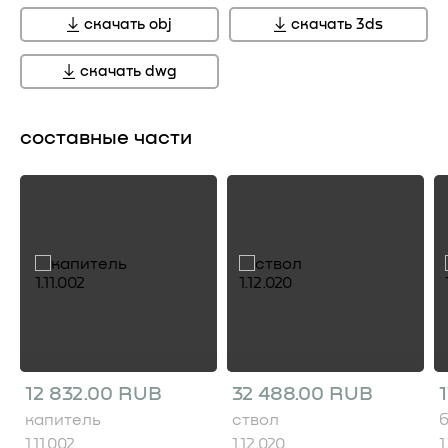
скачать obj
скачать 3ds
скачать dwg
составные части
12 832.00 RUB
32 488.00 RUB
капитель
ствол
1.11.002
1.12.020
1