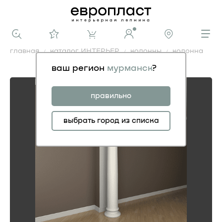
главная
каталог ИНТЕРЬЕР
колонны
колонна
колонна
ваш регион
мурманск
?
правильно
выбрать город из списка