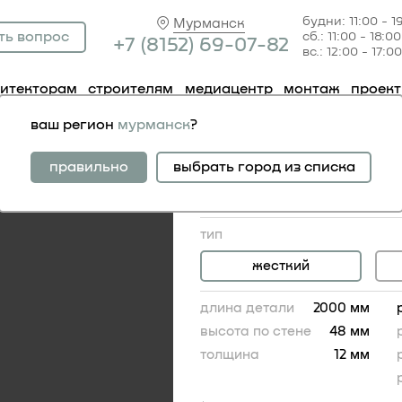
будни: 11:00 - 1
Мурманск
ть вопрос
сб.: 11:00 - 18:00
+7 (81
52) 69-07-82
вс.: 12:00 - 17:00
хитекторам
строителям
медиацентр
монтаж
проек
51.357
ваш регион
мурманск
?
молдинг 1.51.357
гибкий аналог:
правильно
выбрать город из списка
молдинг 1.51.357 гибкий
3 527.00 RUB
тип
жесткий
длина детали
2000 мм
высота по стене
48 мм
толщина
12 мм