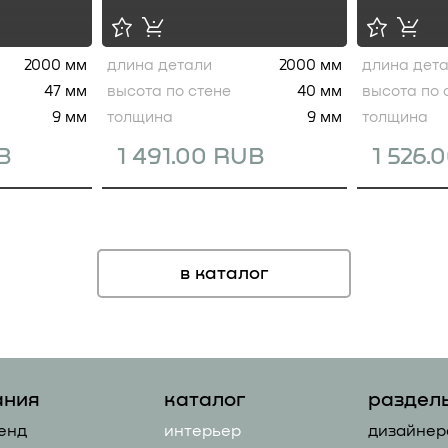
2000 мм
длина детали
2000 мм
длина дет
47 мм
высота по стене
40 мм
высота по 
9 мм
толщина
9 мм
толщина
B
1 491.00 RUB
1 526.
в каталог
ания
каталог
раздел
енд
интерьер
дизайнер