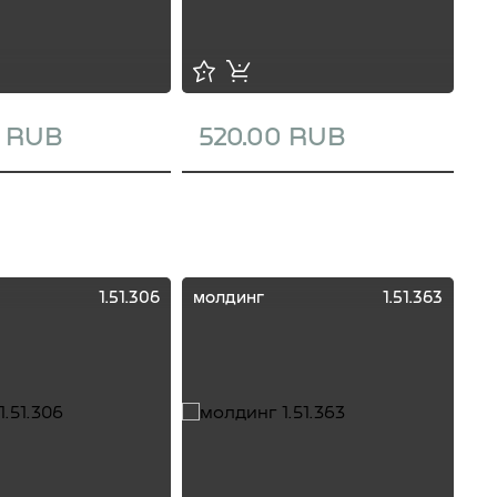
0 RUB
520.00 RUB
1
1.51.306
молдинг
1.51.363