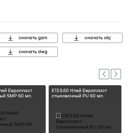
скачать gsm
скачать obj
скачать dwg
Next
Previous
Клей Европласт
E13.S.60 Клей Европласт
E1
ый SMP 60 мл.
стыковочный PU 60 мл.
ст