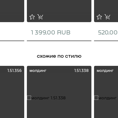
1 399.00 RUB
520.0
схожие по стилю
1.51.356
молдинг
1.51.338
молдинг