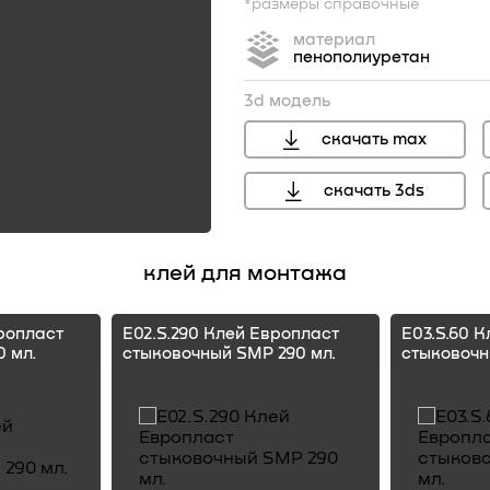
*размеры справочные
материал
пенополиуретан
3d модель
скачать max
скачать 3ds
перейти
клей для монтажа
ропласт
E02.S.290 Клей Европласт
E03.S.60 
 мл.
стыковочный SMP 290 мл.
стыковочн