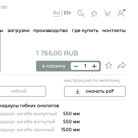
9:00
RU
EN
ты
загрузки
производство
где купить
контакты
1 766.00 RUB
в корзину
инструкция по монтажу
гибкий
скачать pdf
радиусы гибких аналогов
радиус изгиба выпуклый
550 мм
радиус изгиба вогнутый
550 мм
4
радиус изгиба арочный
1500 мм