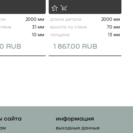
али
2000 мм
длина детали
2000 мм
стене
31 мм
высота по стене
70 мм
10 мм
толщина
13 мм
00 RUB
1 867.00 RUB
ы сайта
информация
ам
выходные данные