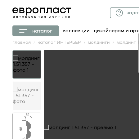
зада
коллекции
дизайнерам и ар
каталог
главная
каталог ИНТЕРЬЕР
молдинги
молдинг 1.
12
48