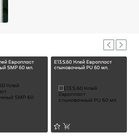
Next
Previous
Клей Европласт
E13.S.60 Клей Европласт
E1
ый SMP 60 мл.
стыковочный PU 60 мл.
ст