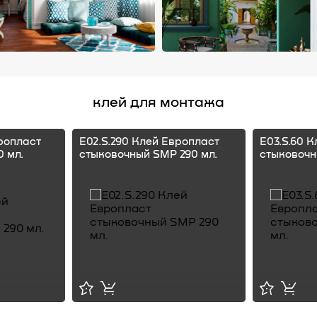
клей для монтажа
ропласт
E02.S.290 Клей Европласт
E03.S.60 
 мл.
стыковочный SMP 290 мл.
стыковочн