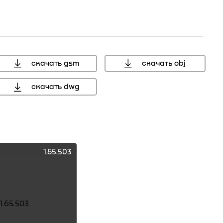
скачать gsm
скачать obj
скачать dwg
увеличить
мм, справочный размер
1.65.503