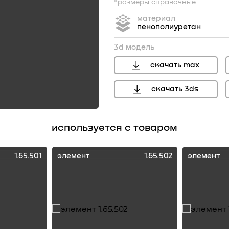
*размеры справочные
материал
пенополиуретан
3d модель
скачать max
скачать 3ds
используется с товаром
1.65.501
элемент
1.65.502
элемент