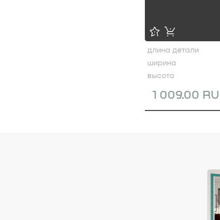
длина детали
ширина
высота
1 009.00 R