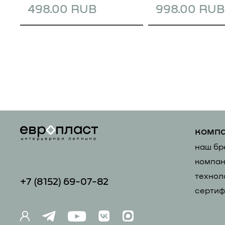
498.00 RUB
998.00 RUB
комп
наш бр
компан
технол
+7 (81
52) 69-07-82
сертиф