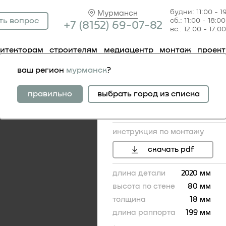
будни: 11:00 - 1
Мурманск
ть вопрос
сб.: 11:00 - 18:00
+7 (81
52) 69-07-82
вс.: 12:00 - 17:00
хитекторам
строителям
медиацентр
монтаж
проек
51.503
ваш регион
мурманск
?
молдинг 1.51.503
правильно
выбрать город из списка
инструкция по монтажу
скачать pdf
длина детали
2020 мм
высота по стене
80 мм
толщина
18 мм
80
длина раппорта
199 мм