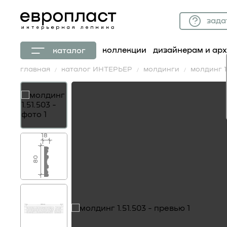
зада
коллекции
дизайнерам и ар
каталог
главная
каталог ИНТЕРЬЕР
молдинги
молдинг 1.
18
80