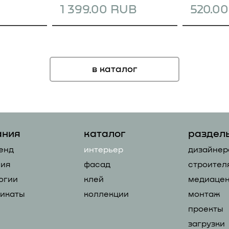
1 399.00 RUB
520.0
в каталог
ания
каталог
раздел
енд
интерьер
дизайнер
ия
фасад
строител
огии
клей
медиацен
икаты
коллекции
монтаж
проекты
загрузки