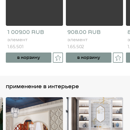
1 009.00 RUB
908.00 RUB
элемент
элемент
1.65.501
1.65.502
1
в корзину
в корзину
применение в интерьере