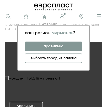
главная
каталог ИНТЕРЬЕР
молдинги
молдинг
1.51.518
ваш регион
мурманск
?
молдинг 1.51.518
правильно
выбрать город из списка
увеличить