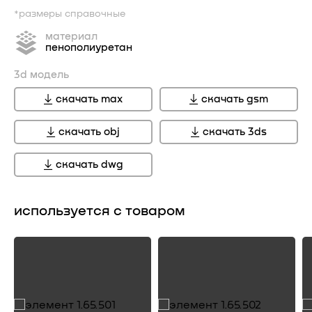
*размеры справочные
материал
пенополиуретан
3d модель
скачать max
скачать gsm
скачать obj
скачать 3ds
скачать dwg
используется с товаром