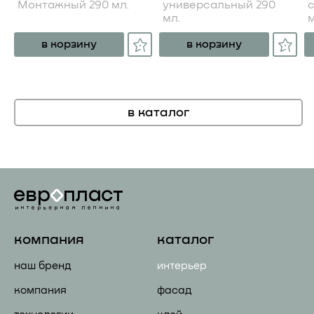
Монтажный 290 мл.
универсальный 290
мл.
м
в корзину
в корзину
в каталог
компания
каталог
наш бренд
интерьер
компания
фасад