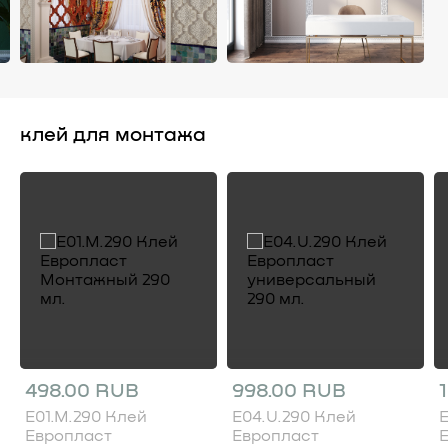
клей для монтажа
498.00 RUB
998.00 RUB
E01.M.290 Клей
E04.U.290 Клей
E
Европласт
Европласт