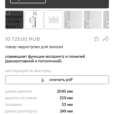
ru
33
259
10 725.00 RUB
товар недоступен для заказа
совмещает функции молдинга и панелей
(декоративной и потолочной)
инструкция по монтажу
скачать pdf
длина детали
2040 мм
высота по стене
259 мм
толщина
33 мм
длина раппорта
249 мм