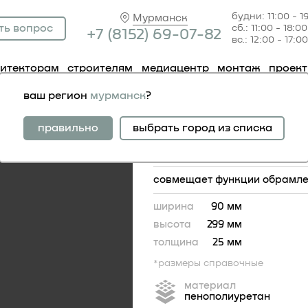
будни: 11:00 - 1
Мурманск
ть вопрос
сб.: 11:00 - 18:00
+7 (81
52) 69-07-82
вс.: 12:00 - 17:00
хитекторам
строителям
медиацентр
монтаж
проек
за 1.54.050
ваш регион
мурманск
?
база 1.54.050
правильно
выбрать город из списка
совмещает функции обрамлен
ширина
90 мм
высота
299 мм
толщина
25 мм
*размеры справочные
материал
пенополиуретан