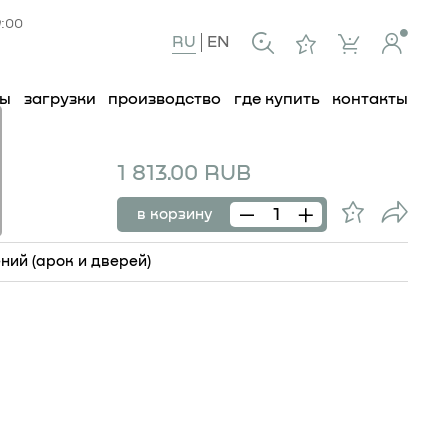
9:00
RU
EN
ты
загрузки
производство
где купить
контакты
1 813.00 RUB
в корзину
ий (арок и дверей)