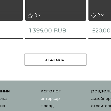
1 399.00 RUB
520.0
в каталог
ания
каталог
раздел
енд
интерьер
дизайнер
ия
фасад
строител