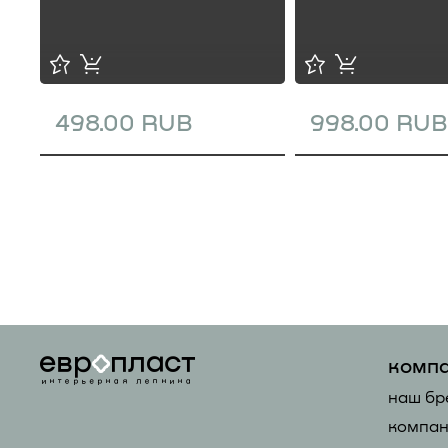
498.00 RUB
998.00 RUB
комп
наш бр
компан