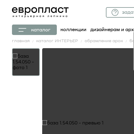
зада
коллекции
дизайнерам и ар
каталог
главная
каталог ИНТЕРЬЕР
обрамление арок
ба