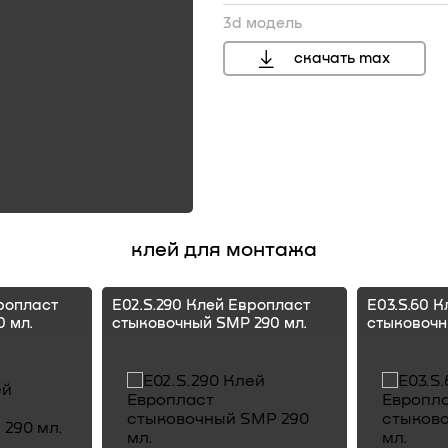
3d модель
скачать max
клей для монтажа
ропласт
E02.S.290 Клей Европласт
E03.S.60 
 мл.
стыковочный SMP 290 мл.
стыковочн