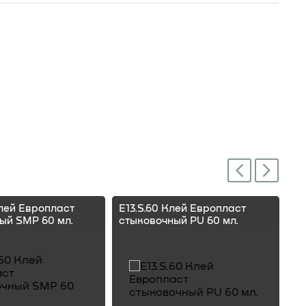
Next
Previous
Клей Европласт
E13.S.60 Клей Европласт
E1
ый SMP 60 мл.
стыковочный PU 60 мл.
ст