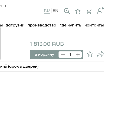
9:00
RU
EN
ты
загрузки
производство
где купить
контакты
1 813.00 RUB
в корзину
ий (арок и дверей)