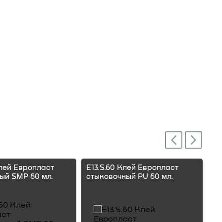
Next
Previous
Клей Европласт
E13.S.60 Клей Европласт
E1
ый SMP 60 мл.
стыковочный PU 60 мл.
ст