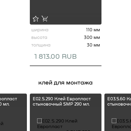
ширина
110 мм
высота
300 мм
толщина
30 мм
1 813.00 RUB
клей для монтажа
ропласт
E02.S.290 Клей Европласт
E03.S.60 
 мл.
стыковочный SMP 290 мл.
стыковочн