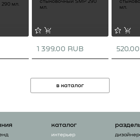
1 399.00 RUB
520.0
в каталог
ания
каталог
раздел
енд
интерьер
дизайнер