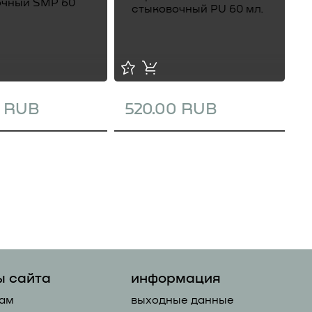
0 RUB
520.00 RUB
1
ы сайта
информация
ам
выходные данные