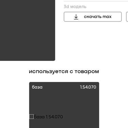
3d модель
скачать max
используется с товаром
база
1.54.070