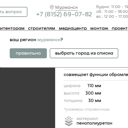
будни: 11:00 - 1
Мурманск
ть вопрос
сб.: 11:00 - 18:00
+7 (81
52) 69-07-82
вс.: 12:00 - 17:00
хитекторам
строителям
медиацентр
монтаж
проек
за 1.54.060
ваш регион
мурманск
?
база 1.54.060
правильно
выбрать город из списка
совмещает функции обрамлен
ширина
110 мм
высота
300 мм
толщина
30 мм
*размеры справочные
материал
пенополиуретан