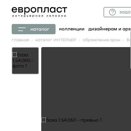
зада
коллекции
дизайнерам и ар
каталог
главная
каталог ИНТЕРЬЕР
обрамление арок
ба