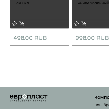
498.00 RUB
998.00 RUB
комп
наш бр