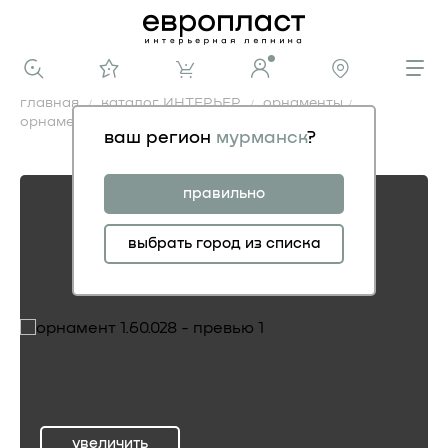
главная
каталог ИНТЕРЬЕР
орнаменты
орнамент 1.60.028
ваш регион
мурманск
?
орнамент 1.60.028
правильно
выбрать город из списка
увеличить