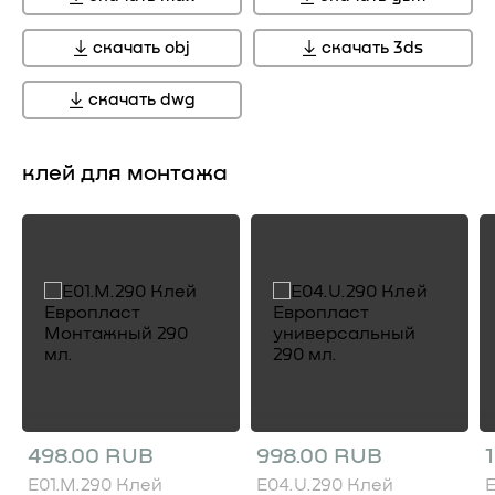
скачать obj
скачать 3ds
скачать dwg
клей для монтажа
498.00 RUB
998.00 RUB
E01.M.290 Клей
E04.U.290 Клей
E