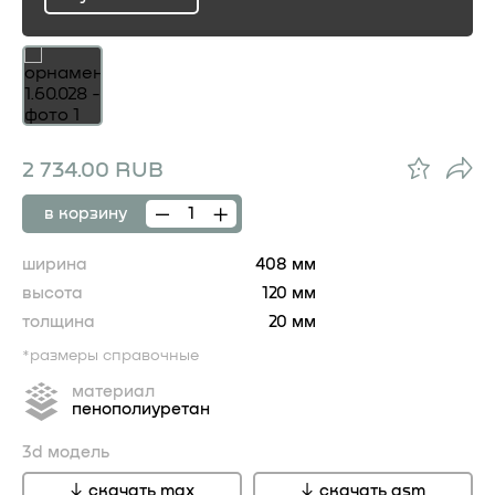
ru
2 734.00 RUB
в корзину
ширина
408 мм
высота
120 мм
толщина
20 мм
*размеры справочные
материал
пенополиуретан
3d модель
скачать max
скачать gsm