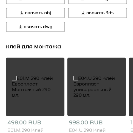
скачать obj
скачать 3ds
скачать dwg
клей для монтажа
498.00 RUB
998.00 RUB
E01.M.290 Клей
E04.U.290 Клей
E