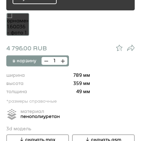
ru
4 796.00 RUB
в корзину
ширина
789 мм
высота
359 мм
толщина
49 мм
*размеры справочные
материал
пенополиуретан
3d модель
скачать max
скачать gsm