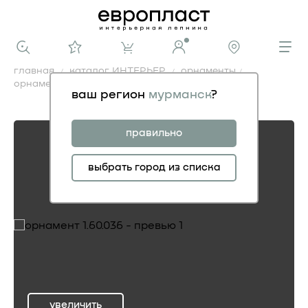
главная
каталог ИНТЕРЬЕР
орнаменты
орнамент 1.60.036
ваш регион
мурманск
?
орнамент 1.60.036
правильно
выбрать город из списка
увеличить