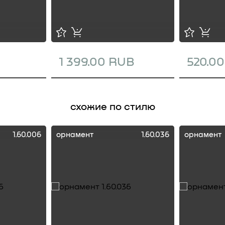
1 399.00 RUB
520.0
схожие по стилю
1.60.006
орнамент
1.60.036
орнамент