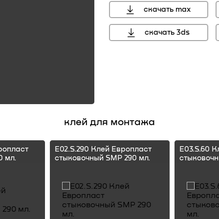
скачать max
скачать 3ds
клей для монтажа
ропласт
E02.S.290 Клей Европласт
E03.S.60 
 мл.
стыковочный SMP 290 мл.
стыковочн