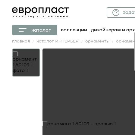
зада
коллекции
дизайнерам и ар
каталог
главная
каталог ИНТЕРЬЕР
орнаменты
орнамент