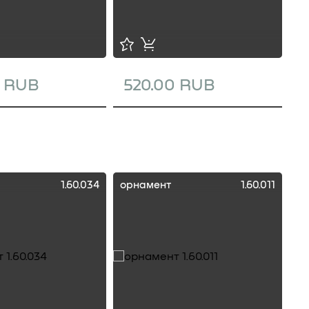
0 RUB
520.00 RUB
1
1.60.034
орнамент
1.60.011