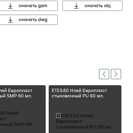
скачать gsm
скачать obj
скачать dwg
Next
Previous
Клей Европласт
E13.S.60 Клей Европласт
E1
ый SMP 60 мл.
стыковочный PU 60 мл.
ст