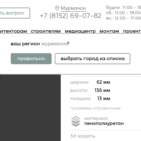
будни: 11:00 - 1
Мурманск
ть вопрос
сб.: 11:00 - 18:00
+7 (81
52) 69-07-82
вс.: 12:00 - 17:00
хитекторам
строителям
медиацентр
монтаж
проек
 1.60.109
ваш регион
мурманск
?
орнамент 1.60.109
правильно
выбрать город из списка
ширина
62 мм
высота
136 мм
толщина
13 мм
*размеры справочные
материал
пенополиуретан
3d модель