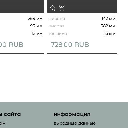
263 мм
ширина
142 мм
95 мм
высота
282 мм
12 мм
толщина
16 мм
.00 RUB
728.00 RUB
ы сайта
информация
ам
выходные данные