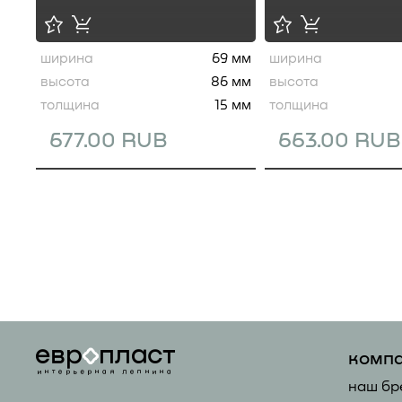
ширина
69 мм
ширина
высота
86 мм
высота
толщина
15 мм
толщина
677.00 RUB
663.00 RUB
комп
наш бр