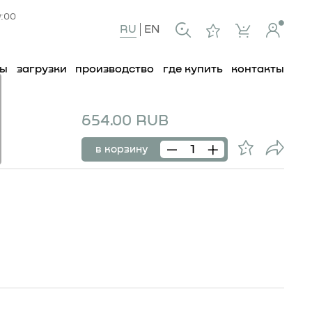
9:00
RU
EN
ты
загрузки
производство
где купить
контакты
654.00 RUB
в корзину