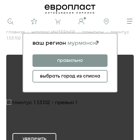
главная
каталог ИНТЕРЬЕР
плинтусы
плинтус
1.53.102
ваш регион
мурманск
?
плинтус 1.53.102
правильно
выбрать город из списка
увеличить