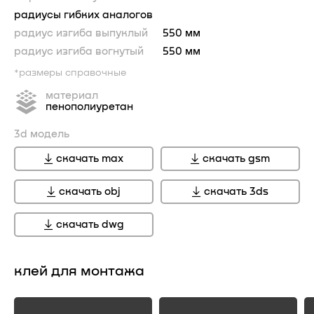
радиусы гибких аналогов
радиус изгиба выпуклый
550 мм
радиус изгиба вогнутый
550 мм
*размеры справочные
материал
пенополиуретан
3d модель
скачать max
скачать gsm
скачать obj
скачать 3ds
скачать dwg
клей для монтажа