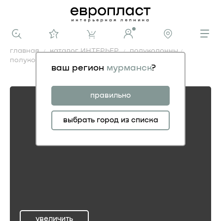
главная
каталог ИНТЕРЬЕР
полуколонны
полуколонна
ваш регион
мурманск
?
полуколонна
правильно
выбрать город из списка
увеличить