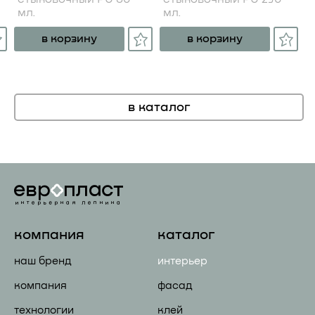
мл.
мл.
в корзину
в корзину
в каталог
компания
каталог
наш бренд
интерьер
компания
фасад
технологии
клей