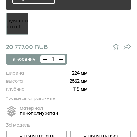
ru
20 777.00 RUB
в корзину
ширина
224 мм
высота
2692 мм
глубина
115 мм
*размеры справочные
материал
пенополиуретан
3d модель
скачать max
скачать gsm