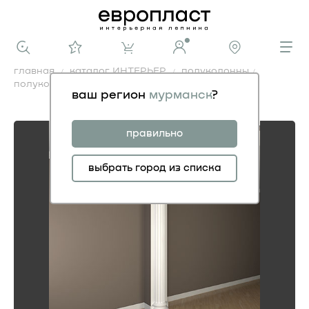
главная
каталог ИНТЕРЬЕР
полуколонны
полуколонна
ваш регион
мурманск
?
полуколонна
правильно
выбрать город из списка