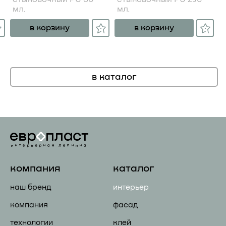
мл.
мл.
в корзину
в корзину
в каталог
компания
каталог
наш бренд
интерьер
компания
фасад
технологии
клей