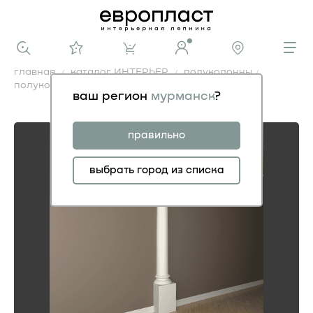
главная
каталог ИНТЕРЬЕР
полуколонны
полуколонна
ваш регион
мурманск
?
полуколонна
правильно
выбрать город из списка