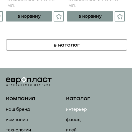
мл.
мл.
в корзину
в корзину
в каталог
компания
каталог
наш бренд
интерьер
компания
фасад
технологии
клей