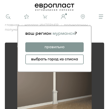
главная
каталог ИНТЕРЬЕР
полуколонны
полуколонна
ваш регион
мурманск
?
полуколонна
правильно
выбрать город из списка