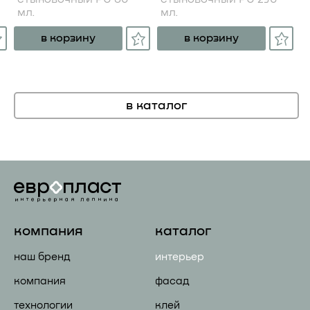
мл.
мл.
в корзину
в корзину
в каталог
компания
каталог
наш бренд
интерьер
компания
фасад
технологии
клей