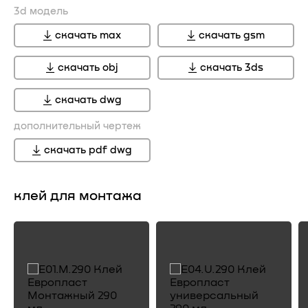
3d модель
скачать max
скачать gsm
скачать obj
скачать 3ds
скачать dwg
дополнительный чертеж
скачать pdf dwg
клей для монтажа