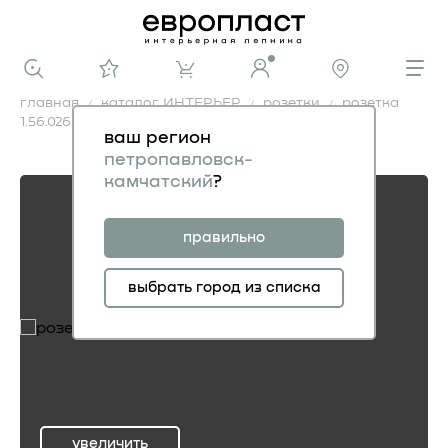
главная
каталог ИНТЕРЬЕР
розетки
розетка
1.56.026
ваш регион
розетка 1.56.026
петропавловск-
камчатский
?
правильно
выбрать город из списка
увеличить