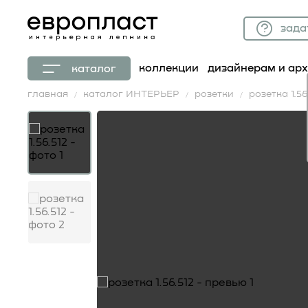
зада
коллекции
дизайнерам и ар
каталог
главная
каталог ИНТЕРЬЕР
розетки
розетка 1.56