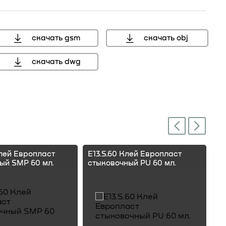
скачать gsm
скачать obj
скачать dwg
Next
Previous
Клей Европласт
E13.S.60 Клей Европласт
E1
ый SMP 60 мл.
стыковочный PU 60 мл.
ст