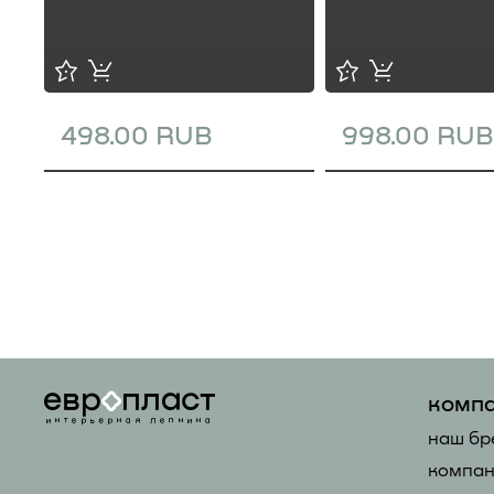
498.00 RUB
998.00 RUB
комп
наш бр
компан