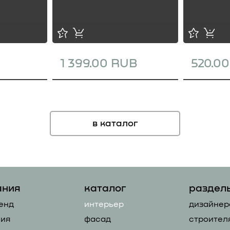
1 399.00 RUB
520.0
в каталог
ания
каталог
раздел
енд
интерьер
дизайнер
ия
фасад
строител