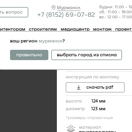
будни: 11:00 - 1
Мурманск
ть вопрос
сб.: 11:00 - 18:00
+7 (81
52) 69-07-82
вс.: 12:00 - 17:00
хитекторам
строителям
медиацентр
монтаж
проек
.512
ваш регион
мурманск
?
розетка 1.56.512
правильно
выбрать город из списка
инструкция по монтажу
скачать pdf
высота
124 мм
диаметр
123 мм
*размеры справочные
материал