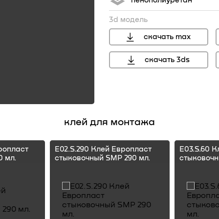
пенополиуретан
3d модель
скачать max
скачать 3ds
клей для монтажа
ропласт
E02.S.290 Клей Европласт
E03.S.60 
 мл.
стыковочный SMP 290 мл.
стыковочн