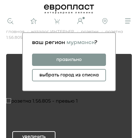
главная
каталог ИНТЕРЬЕР
розетки
розетка
1.56.805
ваш регион
мурманск
?
розетка 1.56.805
правильно
выбрать город из списка
увеличить