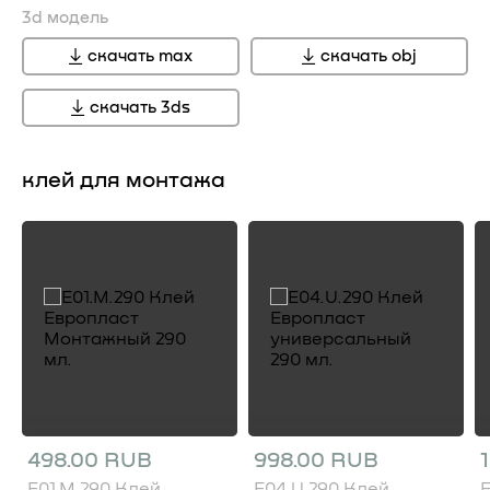
3d модель
скачать max
скачать obj
скачать 3ds
клей для монтажа
498.00 RUB
998.00 RUB
E01.M.290 Клей
E04.U.290 Клей
E