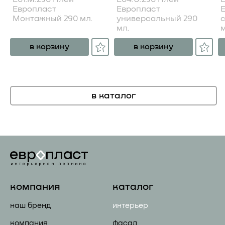
Европласт
Европласт
Монтажный 290 мл.
универсальный 290
мл.
м
в корзину
в корзину
в каталог
компания
каталог
наш бренд
интерьер
компания
фасад